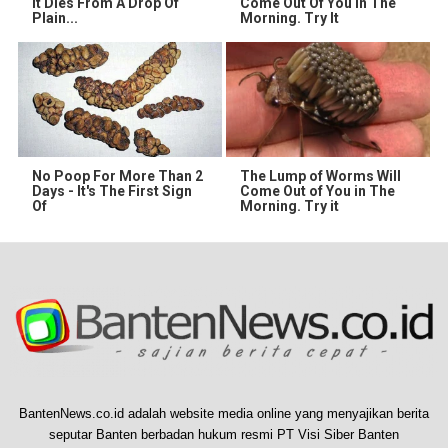
It Dies From A Drop Of
Come Out Of You In The
Plain...
Morning. Try It
No Poop For More Than 2
The Lump of Worms Will
Days - It's The First Sign
Come Out of You in The
Of
Morning. Try it
BantenNews.co.id adalah website media online yang menyajikan berita
seputar Banten berbadan hukum resmi PT Visi Siber Banten