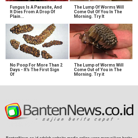
Fungus Is A Parasite, And
The Lump Of Worms Will
It Dies From A Drop Of
Come Out Of You In The
Plain...
Morning. Try It
No Poop For More Than 2
The Lump of Worms Will
Days - It's The First Sign
Come Out of You in The
Of
Morning. Try it