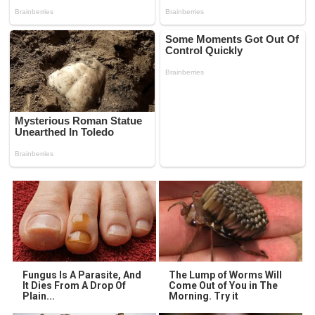
Fungus Is A Parasite, And
The Lump of Worms Will
It Dies From A Drop Of
Come Out of You in The
Plain...
Morning. Try it