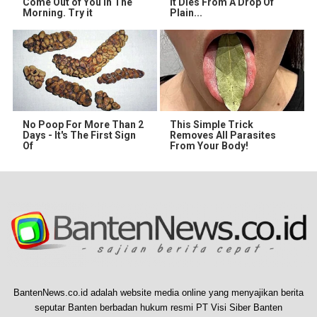
Come Out of You in The
It Dies From A Drop Of
Morning. Try it
Plain...
No Poop For More Than 2
This Simple Trick
Days - It's The First Sign
Removes All Parasites
Of
From Your Body!
BantenNews.co.id adalah website media online yang menyajikan berita
seputar Banten berbadan hukum resmi PT Visi Siber Banten