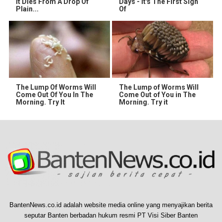
It Dies From A Drop Of
Days - It's The First Sign
Plain...
Of
The Lump Of Worms Will
The Lump of Worms Will
Come Out Of You In The
Come Out of You in The
Morning. Try It
Morning. Try it
BantenNews.co.id adalah website media online yang menyajikan berita
seputar Banten berbadan hukum resmi PT Visi Siber Banten