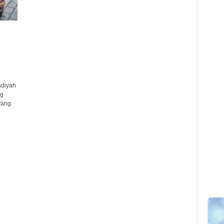
adiyah
ng
yang