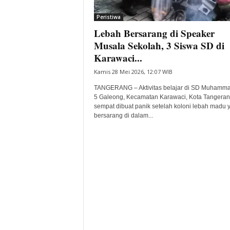
i
Peristiwa
t
Lebah Bersarang di Speaker
a
B
Musala Sekolah, 3 Siswa SD di
a
Karawaci...
n
Kamis 28 Mei 2026, 12:07 WIB
t
e
TANGERANG – Aktivitas belajar di SD Muhamm
n
5 Galeong, Kecamatan Karawaci, Kota Tangera
H
sempat dibuat panik setelah koloni lebah madu 
bersarang di dalam...
a
r
i
I
n
i