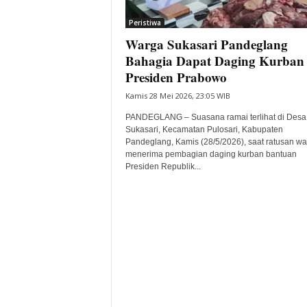
i
Peristiwa
t
Warga Sukasari Pandeglang
a
B
Bahagia Dapat Daging Kurban
a
Presiden Prabowo
n
Kamis 28 Mei 2026, 23:05 WIB
t
e
PANDEGLANG – Suasana ramai terlihat di Desa
n
Sukasari, Kecamatan Pulosari, Kabupaten
H
Pandeglang, Kamis (28/5/2026), saat ratusan w
menerima pembagian daging kurban bantuan
a
Presiden Republik...
r
i
I
n
i