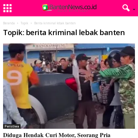
Beranda
Topik
Berita kriminal lebak banten
Topik: berita kriminal lebak banten
Peristiwa
Diduga Hendak Curi Motor, Seorang Pria