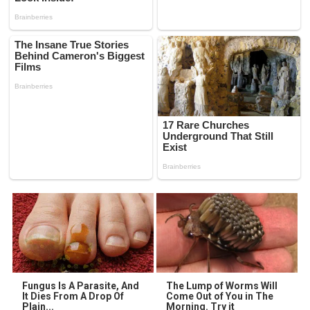
Fungus Is A Parasite, And
The Lump of Worms Will
It Dies From A Drop Of
Come Out of You in The
Plain...
Morning. Try it