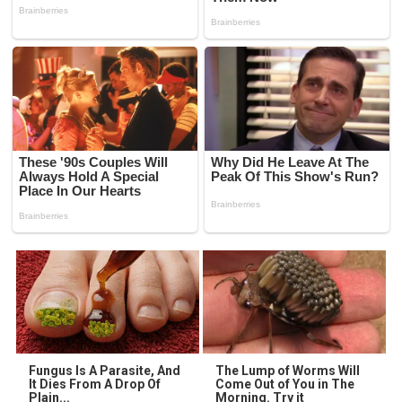
Fungus Is A Parasite, And
The Lump of Worms Will
It Dies From A Drop Of
Come Out of You in The
Plain...
Morning. Try it