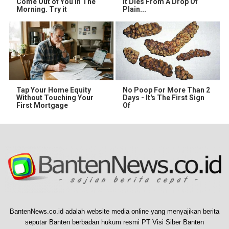
Come Out of You in The
It Dies From A Drop Of
Morning. Try it
Plain...
Tap Your Home Equity
No Poop For More Than 2
Without Touching Your
Days - It's The First Sign
First Mortgage
Of
BantenNews.co.id adalah website media online yang menyajikan berita
seputar Banten berbadan hukum resmi PT Visi Siber Banten