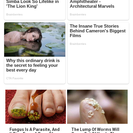
Fungus Is A Parasite, And
The Lump Of Worms Will