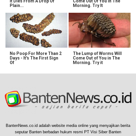
It Dies From A Drop Of
Come Out Of You In The
Plain...
Morning. Try It
No Poop For More Than 2
The Lump of Worms Will
Days - It's The First Sign
Come Out of You in The
Of
Morning. Try it
BantenNews.co.id adalah website media online yang menyajikan berita
seputar Banten berbadan hukum resmi PT Visi Siber Banten