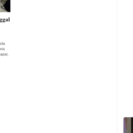
ggal
ota
ria
apar,