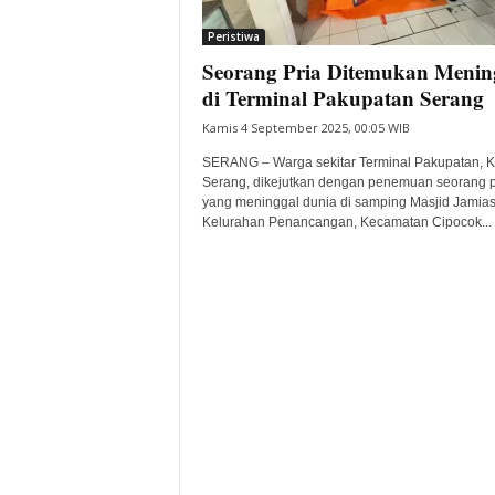
i
Peristiwa
t
Seorang Pria Ditemukan Menin
a
B
di Terminal Pakupatan Serang
a
Kamis 4 September 2025, 00:05 WIB
n
t
SERANG – Warga sekitar Terminal Pakupatan, K
e
Serang, dikejutkan dengan penemuan seorang p
yang meninggal dunia di samping Masjid Jamias
n
Kelurahan Penancangan, Kecamatan Cipocok...
H
a
r
i
I
n
i