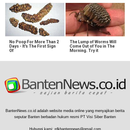
No Poop For More Than 2
The Lump of Worms Will
Days - It's The First Sign
Come Out of You in The
Of
Morning. Try it
BantenNews.co.id adalah website media online yang menyajikan berita
seputar Banten berbadan hukum resmi PT Visi Siber Banten
Hubungi kami:
rdkbantennews@gmail.com