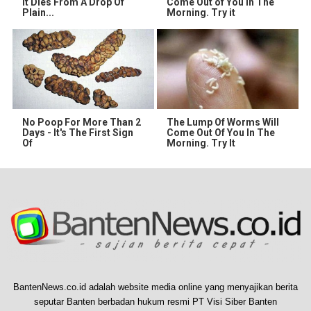
It Dies From A Drop Of
Come Out of You in The
Plain...
Morning. Try it
No Poop For More Than 2
The Lump Of Worms Will
Days - It's The First Sign
Come Out Of You In The
Of
Morning. Try It
BantenNews.co.id adalah website media online yang menyajikan berita
seputar Banten berbadan hukum resmi PT Visi Siber Banten