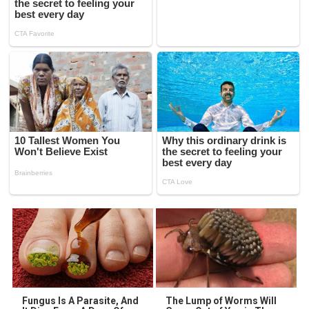
Fungus Is A Parasite, And
The Lump of Worms Will