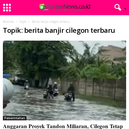
Beranda
Topik
Berita banjir cilegon terbaru
Topik: berita banjir cilegon terbaru
Pemerintahan
Anggaran Proyek Tandon Miliaran, Cilegon Tetap