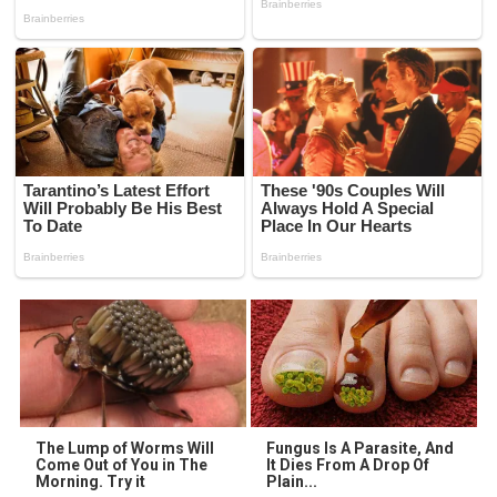
The Lump of Worms Will
Fungus Is A Parasite, And
Come Out of You in The
It Dies From A Drop Of
Morning. Try it
Plain...