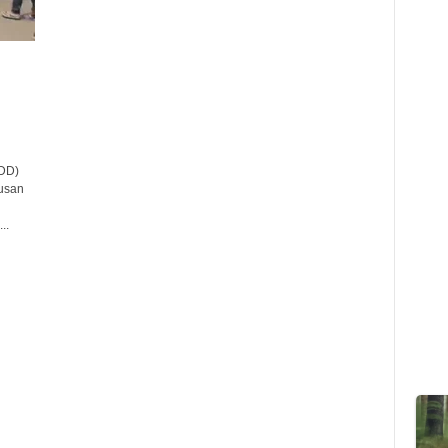
DD)
usan
..