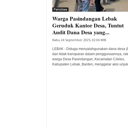
i
Peristiwa
t
Warga Pasindangan Lebak
a
B
Geruduk Kantor Desa, Tuntut
a
Audit Dana Desa yang...
n
Rabu 24 September 2025, 02:06 WIB
t
e
LEBAK - Diduga menyalahgunakan dana desa (
n
dan tidak transparan dalam penggunaannya, rat
H
warga Desa Pasindangan, Kecamatan Cileles,
Kabupaten Lebak, Banten, menggelar aksi unjuk.
a
r
i
I
n
i