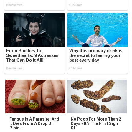
Fungus Is A Parasite, And
No Poop For More Than 2
It Dies From A Drop Of
Days - It's The First Sign
Plain...
Of