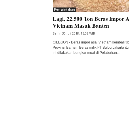
i
Pemerintahan
t
Lagi, 22.500 Ton Beras Impor A
a
B
Vietnam Masuk Banten
a
Senin 30 Juli 2018, 15:02 WIB
n
t
CILEGON - Beras impor asal Vietnam kembali tib
e
Provinsi Banten. Beras milik PT Bulog Jakarta itu
ini dilakukan bongkar muat di Pelabuhan...
n
H
a
r
i
I
n
i