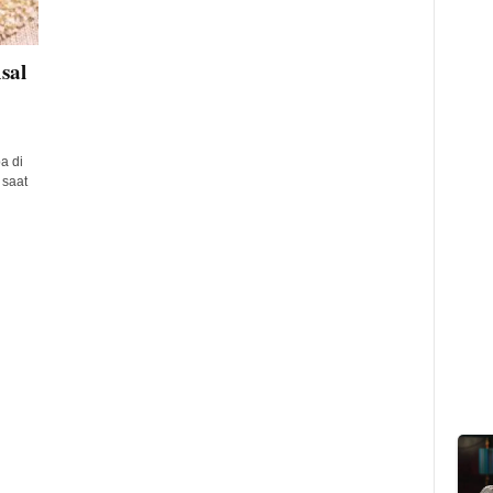
sal
a di
 saat