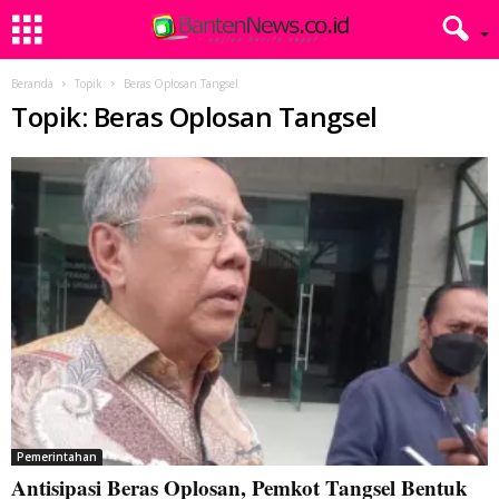
Beranda
Topik
Beras Oplosan Tangsel
Topik: Beras Oplosan Tangsel
Pemerintahan
Antisipasi Beras Oplosan, Pemkot Tangsel Bentuk