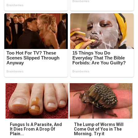
Fungus Is A Parasite, And
The Lump of Worms Will
It Dies From A Drop Of
Come Out of You in The
Plain...
Morning. Try it