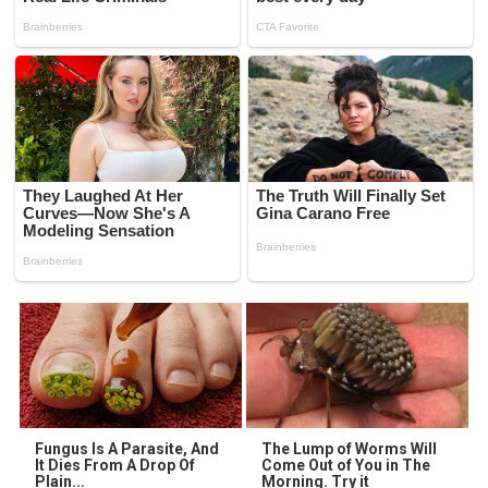
Fungus Is A Parasite, And
The Lump of Worms Will
It Dies From A Drop Of
Come Out of You in The
Plain...
Morning. Try it