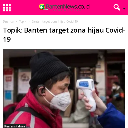
Beranda
Topik
Banten target zona hijau Covid-19
Topik: Banten target zona hijau Covid-
19
Pemerintahan