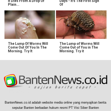
It Dies From A Drop Of
Days - It's The First Sign
Plain...
Of
The Lump Of Worms Will
The Lump of Worms Will
Come Out Of You In The
Come Out of You in The
Morning. Try It
Morning. Try it
BantenNews.co.id adalah website media online yang menyajikan berita
seputar Banten berbadan hukum resmi PT Visi Siber Banten