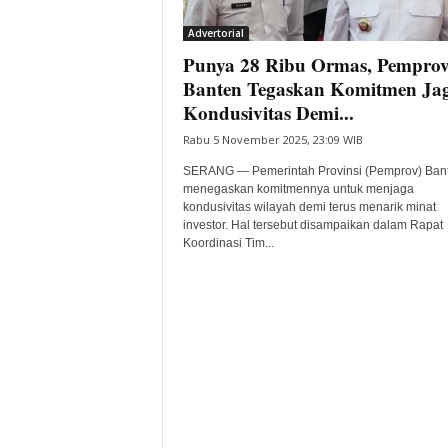
i
Advertorial
t
Punya 28 Ribu Ormas, Pempro
a
B
Banten Tegaskan Komitmen Ja
a
Kondusivitas Demi...
n
Rabu 5 November 2025, 23:09 WIB
t
e
SERANG — Pemerintah Provinsi (Pemprov) Ban
n
menegaskan komitmennya untuk menjaga
H
kondusivitas wilayah demi terus menarik minat
investor. Hal tersebut disampaikan dalam Rapat
a
Koordinasi Tim...
r
i
I
n
i