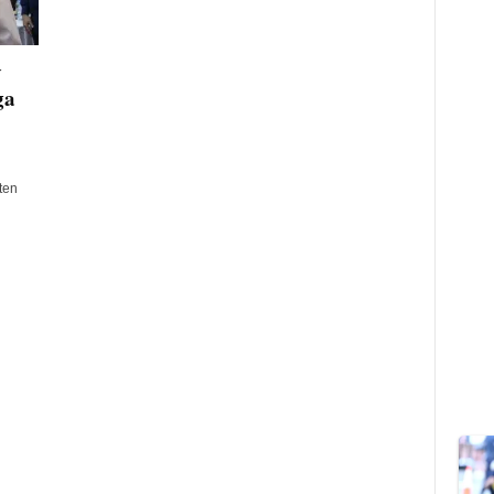
v
ga
ten