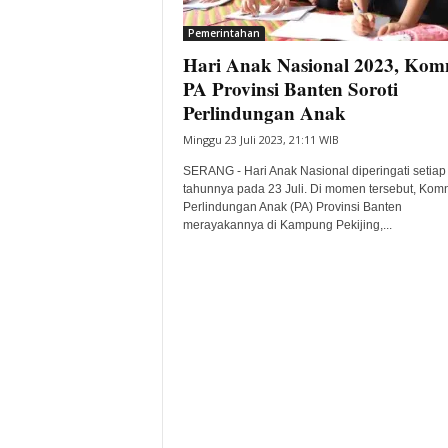
i
Pemerintahan
t
Hari Anak Nasional 2023, Kom
a
B
PA Provinsi Banten Soroti
a
Perlindungan Anak
n
Minggu 23 Juli 2023, 21:11 WIB
t
e
SERANG - Hari Anak Nasional diperingati setiap
n
tahunnya pada 23 Juli. Di momen tersebut, Kom
H
Perlindungan Anak (PA) Provinsi Banten
merayakannya di Kampung Pekijing,...
a
r
i
I
n
i