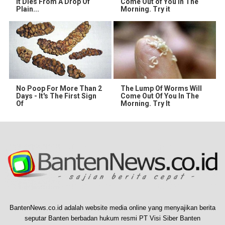
It Dies From A Drop Of
Come Out of You in The
Plain...
Morning. Try it
No Poop For More Than 2
The Lump Of Worms Will
Days - It's The First Sign
Come Out Of You In The
Of
Morning. Try It
BantenNews.co.id adalah website media online yang menyajikan berita
seputar Banten berbadan hukum resmi PT Visi Siber Banten