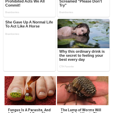
Fungus Is A Parasite, And
The Lump of Worms Will