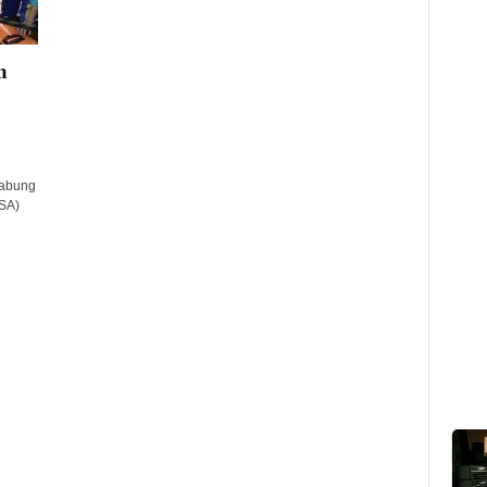
n
gabung
MSA)