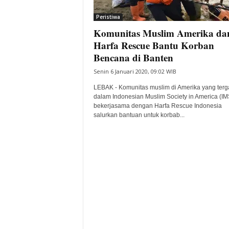
i
Peristiwa
t
Komunitas Muslim Amerika da
a
B
Harfa Rescue Bantu Korban
a
Bencana di Banten
n
Senin 6 Januari 2020, 09:02 WIB
t
e
LEBAK - Komunitas muslim di Amerika yang ter
n
dalam Indonesian Muslim Society in America (I
H
bekerjasama dengan Harfa Rescue Indonesia
salurkan bantuan untuk korbab...
a
r
i
I
n
i