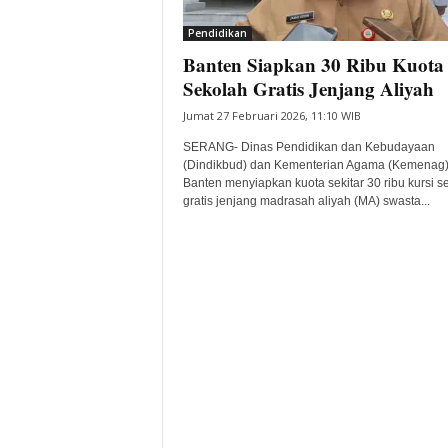
i
Pendidikan
t
Banten Siapkan 30 Ribu Kuota
a
B
Sekolah Gratis Jenjang Aliyah
a
Jumat 27 Februari 2026, 11:10 WIB
n
t
SERANG- Dinas Pendidikan dan Kebudayaan
e
(Dindikbud) dan Kementerian Agama (Kemenag
Banten menyiapkan kuota sekitar 30 ribu kursi s
n
gratis jenjang madrasah aliyah (MA) swasta...
H
a
r
i
I
n
i