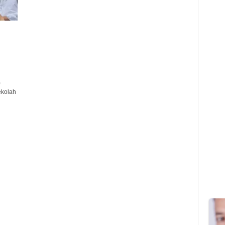
)
ekolah