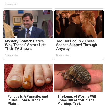
Fungus Is A Parasite, And
The Lump of Worms Will
It Dies From A Drop Of
Come Out of You in The
Plain...
Morning. Try it