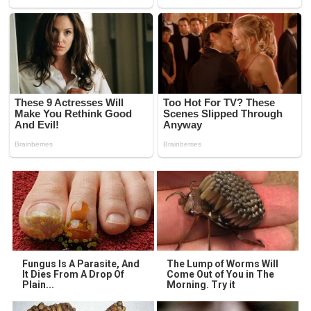
Fungus Is A Parasite, And
The Lump of Worms Will
It Dies From A Drop Of
Come Out of You in The
Plain...
Morning. Try it