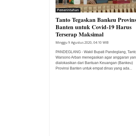
i
Pemerintahan
t
Tanto Tegaskan Bankeu Provins
a
B
Banten untuk Covid-19 Harus
a
Terserap Maksimal
n
Minggu 9 Agustus 2020, 04:10 WIB
t
e
PANDEGLANG - Wakil Bupati Pandeglang, Tant
n
Warsono Arban menegaskan agar anggaran ya
H
dialokasikan dari Bantuan Keuangan (Bankeu)
Provinsi Banten untuk empat dinas yang ada...
a
r
i
I
n
i