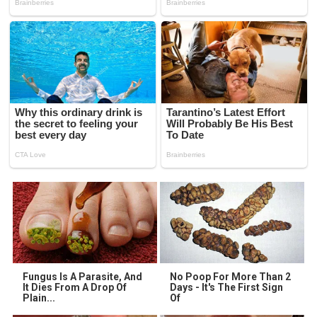
Fungus Is A Parasite, And
No Poop For More Than 2
It Dies From A Drop Of
Days - It's The First Sign
Plain...
Of