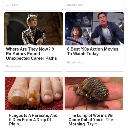
Fungus Is A Parasite, And
The Lump of Worms Will
It Dies From A Drop Of
Come Out of You in The
Plain...
Morning. Try it