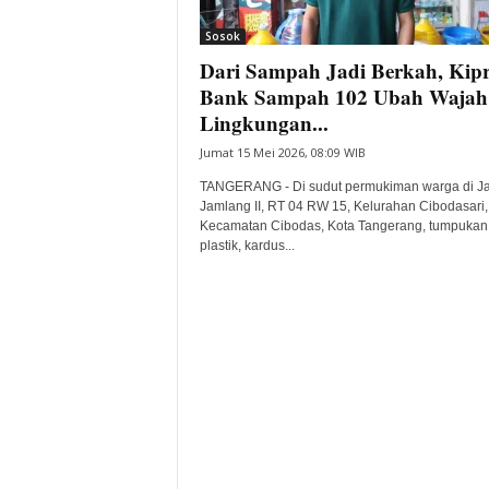
i
Sosok
t
Dari Sampah Jadi Berkah, Kip
a
B
Bank Sampah 102 Ubah Wajah
a
Lingkungan...
n
Jumat 15 Mei 2026, 08:09 WIB
t
e
TANGERANG - Di sudut permukiman warga di Ja
n
Jamlang II, RT 04 RW 15, Kelurahan Cibodasari,
H
Kecamatan Cibodas, Kota Tangerang, tumpukan 
plastik, kardus...
a
r
i
I
n
i