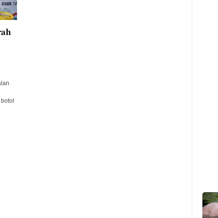
rah
lan
botol