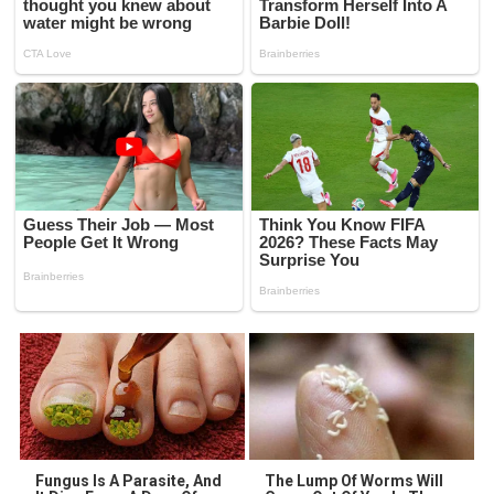
Fungus Is A Parasite, And
The Lump Of Worms Will