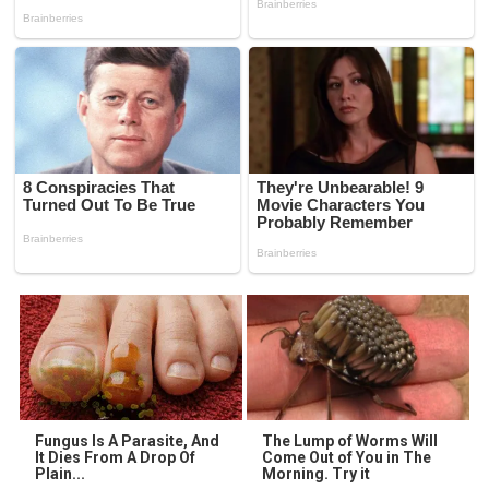
Fungus Is A Parasite, And
The Lump of Worms Will
It Dies From A Drop Of
Come Out of You in The
Plain...
Morning. Try it