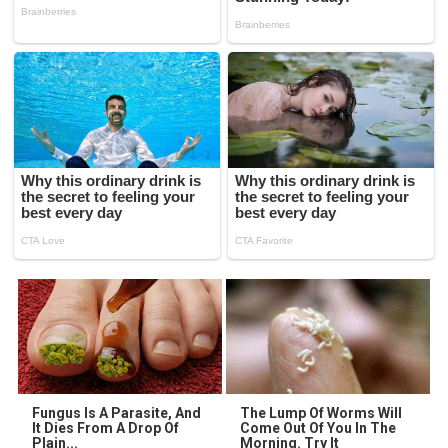
Fungus Is A Parasite, And
The Lump Of Worms Will
It Dies From A Drop Of
Come Out Of You In The
Plain...
Morning. Try It