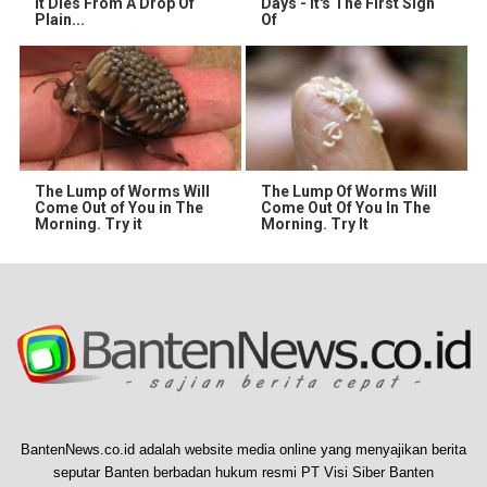
It Dies From A Drop Of
Days - It's The First Sign
Plain...
Of
The Lump of Worms Will
The Lump Of Worms Will
Come Out of You in The
Come Out Of You In The
Morning. Try it
Morning. Try It
BantenNews.co.id adalah website media online yang menyajikan berita
seputar Banten berbadan hukum resmi PT Visi Siber Banten