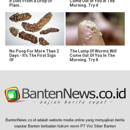
It Dies From A Drop Of
Come Out of You in The
Plain...
Morning. Try it
No Poop For More Than 2
The Lump Of Worms Will
Days - It's The First Sign
Come Out Of You In The
Of
Morning. Try It
BantenNews.co.id adalah website media online yang menyajikan berita
seputar Banten berbadan hukum resmi PT Visi Siber Banten