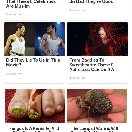
Fungus Is A Parasite, And
The Lump of Worms Will