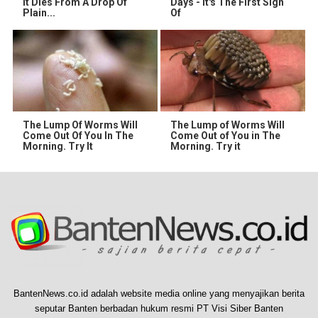
It Dies From A Drop Of
Days - It's The First Sign
Plain...
Of
The Lump Of Worms Will
The Lump of Worms Will
Come Out Of You In The
Come Out of You in The
Morning. Try It
Morning. Try it
BantenNews.co.id adalah website media online yang menyajikan berita
seputar Banten berbadan hukum resmi PT Visi Siber Banten