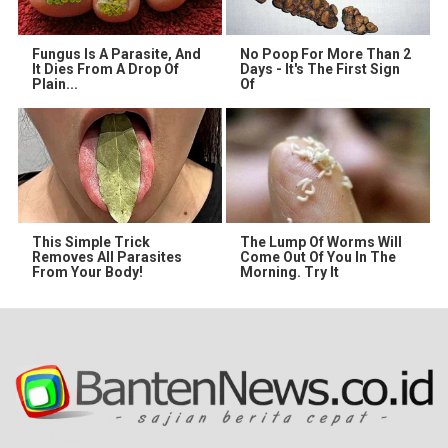
Fungus Is A Parasite, And
No Poop For More Than 2
It Dies From A Drop Of
Days - It's The First Sign
Plain...
Of
This Simple Trick
The Lump Of Worms Will
Removes All Parasites
Come Out Of You In The
From Your Body!
Morning. Try It