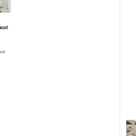
uat
sil