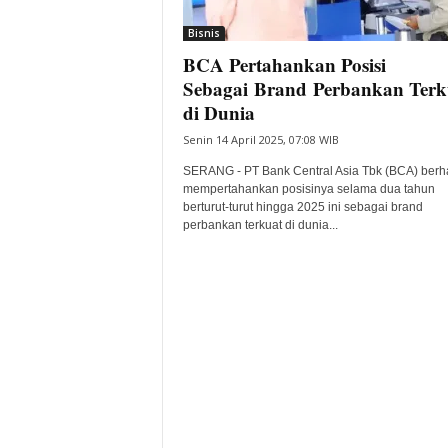
i
Bisnis
t
BCA Pertahankan Posisi
a
B
Sebagai Brand Perbankan Terk
a
di Dunia
n
Senin 14 April 2025, 07:08 WIB
t
e
SERANG - PT Bank Central Asia Tbk (BCA) berha
n
mempertahankan posisinya selama dua tahun
H
berturut-turut hingga 2025 ini sebagai brand
perbankan terkuat di dunia...
a
r
i
I
n
i