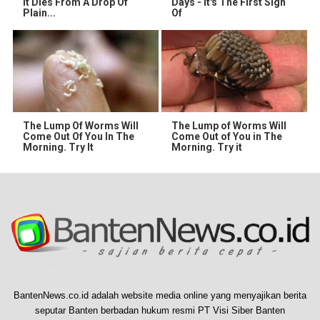
It Dies From A Drop Of
Days - It's The First Sign
Plain...
Of
The Lump Of Worms Will
The Lump of Worms Will
Come Out Of You In The
Come Out of You in The
Morning. Try It
Morning. Try it
BantenNews.co.id adalah website media online yang menyajikan berita
seputar Banten berbadan hukum resmi PT Visi Siber Banten