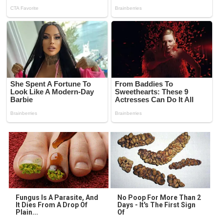
Fungus Is A Parasite, And
No Poop For More Than 2
It Dies From A Drop Of
Days - It's The First Sign
Plain...
Of