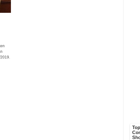
ten
an
/2019.