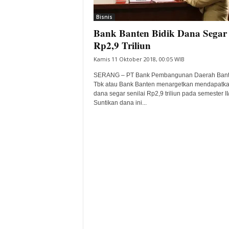
i
Bisnis
t
Bank Banten Bidik Dana Segar
a
B
Rp2,9 Triliun
a
Kamis 11 Oktober 2018, 00:05 WIB
n
t
SERANG – PT Bank Pembangunan Daerah Ban
e
Tbk atau Bank Banten menargetkan mendapatk
dana segar senilai Rp2,9 triliun pada semester II
n
Suntikan dana ini...
H
a
r
i
I
n
i