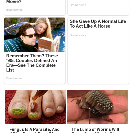
Fungus Is A Parasite, And
The Lump of Worms Will