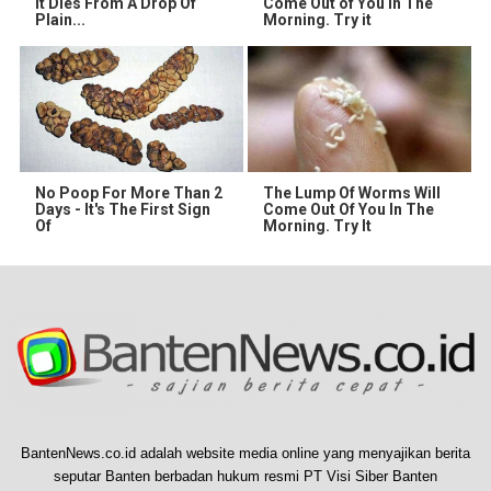
It Dies From A Drop Of
Come Out of You in The
Plain...
Morning. Try it
No Poop For More Than 2
The Lump Of Worms Will
Days - It's The First Sign
Come Out Of You In The
Of
Morning. Try It
BantenNews.co.id adalah website media online yang menyajikan berita
seputar Banten berbadan hukum resmi PT Visi Siber Banten