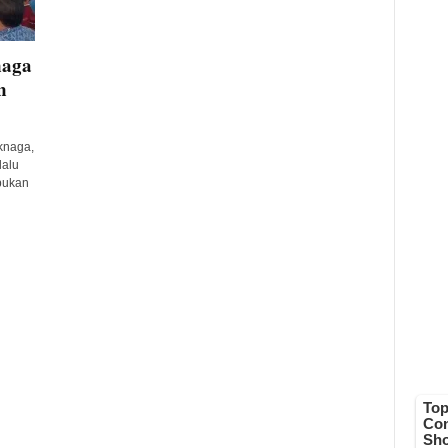
naga
n
knaga,
lalu
mpukan