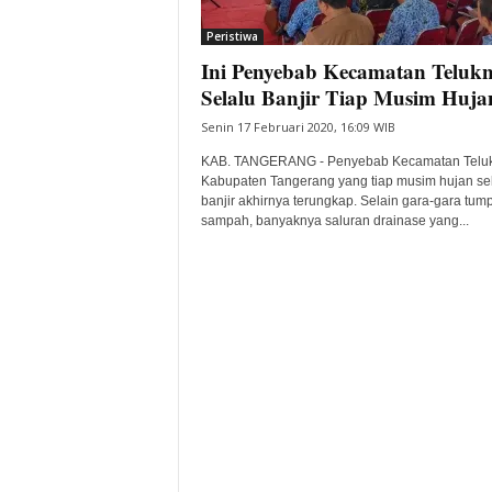
i
Peristiwa
t
Ini Penyebab Kecamatan Teluk
a
B
Selalu Banjir Tiap Musim Huja
a
Senin 17 Februari 2020, 16:09 WIB
n
t
KAB. TANGERANG - Penyebab Kecamatan Telu
e
Kabupaten Tangerang yang tiap musim hujan se
banjir akhirnya terungkap. Selain gara-gara tu
n
sampah, banyaknya saluran drainase yang...
H
a
r
i
I
n
i