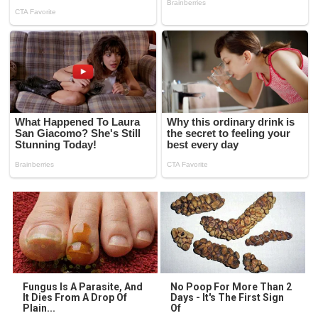
Fungus Is A Parasite, And
No Poop For More Than 2
It Dies From A Drop Of
Days - It's The First Sign
Plain...
Of