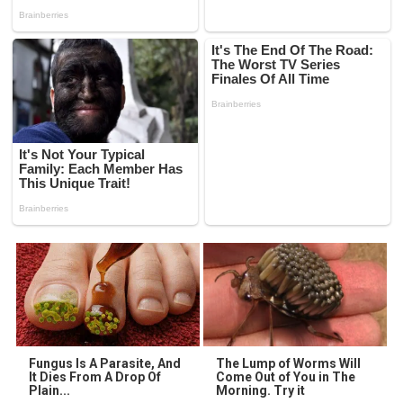
Fungus Is A Parasite, And
The Lump of Worms Will
It Dies From A Drop Of
Come Out of You in The
Plain...
Morning. Try it