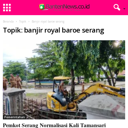
Beranda
Topik
Banjir royal baroe serang
Topik: banjir royal baroe serang
Pemerintahan
Pemkot Serang Normalisasi Kali Tamansari