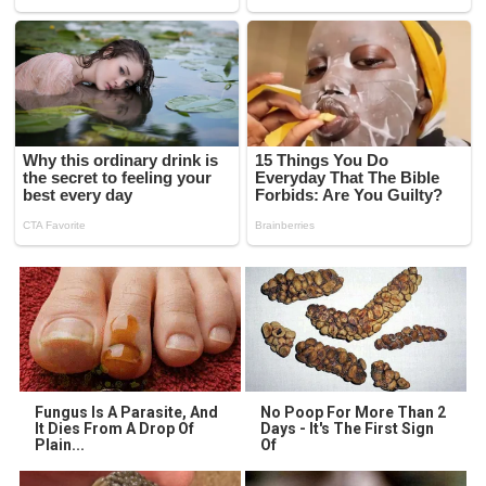
Fungus Is A Parasite, And
No Poop For More Than 2
It Dies From A Drop Of
Days - It's The First Sign
Plain...
Of