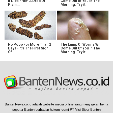
It Dies From A Drop Of
Come Out of You in The
Plain...
Morning. Try it
No Poop For More Than 2
The Lump Of Worms Will
Days - It's The First Sign
Come Out Of You In The
Of
Morning. Try It
BantenNews.co.id adalah website media online yang menyajikan berita
seputar Banten berbadan hukum resmi PT Visi Siber Banten