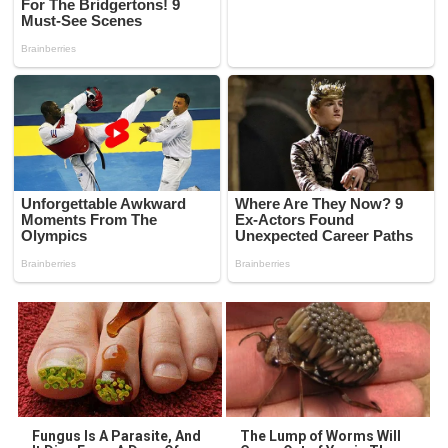
Fungus Is A Parasite, And
The Lump of Worms Will