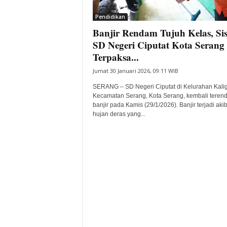
i
Pendidikan
t
Banjir Rendam Tujuh Kelas, Si
a
B
SD Negeri Ciputat Kota Serang
a
Terpaksa...
n
Jumat 30 Januari 2026, 09:11 WIB
t
e
SERANG – SD Negeri Ciputat di Kelurahan Kali
n
Kecamatan Serang, Kota Serang, kembali teren
H
banjir pada Kamis (29/1/2026). Banjir terjadi akib
hujan deras yang...
a
r
i
I
n
i