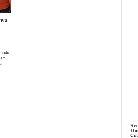
swa
gandu,
dam
at